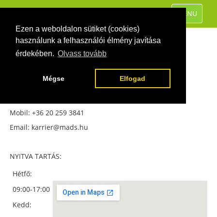
TOGGLE
MENU
NAVIGATIO
Ezen a weboldalon sütiket (cookies)
használunk a felhasználói élmény javítása
érdekében.
Olvass tovább
Kapcsolat
Mégse
Elfogad
KÖZPONTI ÜGYFÉLSZOLGÁLAT:
Cím: 1092 Budapest Erkel u 3.
Mobil: +36 20 259 3841
Email: karrier@mads.hu
NYITVA TARTÁS:
Hétfő:
09:00-17:00
Kedd: