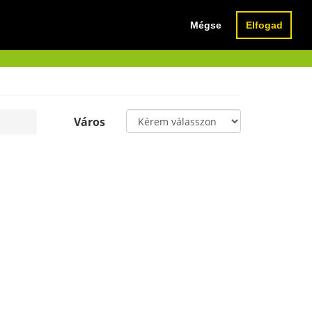
Mégse
Elfogad
ULÁTOR
RÓLUNK
KAPCSOLAT
Város