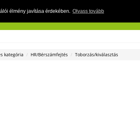
nálói élmény javítása érdekében.
Olvass tovább
REGISZTRÁCIÓ
SZOLGÁLTATÁSOK ￬
BÉRKALK
s kategória
HR/Bérszámfejtés
Toborzás/kiválasztás