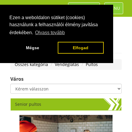
TOGGLE
TOGGLE
KATEGÓRIÁK
MENU
NAVIGATION
NAVIGATIO
Ezen a weboldalon sütiket (cookies)
használunk a felhasználói élmény javítása
érdekében.
Olvass tovább
Mégse
Elfogad
Összes kategória
Vendéglátás
Pultos
Város
Senior pultos