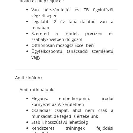
Rólad ezt képzeljük el:
Van bérszámfejtői és TB ügyintézői
végzettséged
Legalább 2 év tapasztalatod van a
témában
Szereted a rendet, precízen és
szabálykövetően dolgozol
Otthonosan mozogsz Excel-ben
Ügyfélközpontú, tanácsadói szemléletű
vagy
Amit kínálunk
Amit mi kínálunk:
Elegáns, emberközpontú irodai
környezet az V. kerületben
Családias csapat, ahol nem csak a
munkádat, de téged is értékelünk
Stabil, hosszútávú lehetőség
Rendszeres tréningek, fejlődési