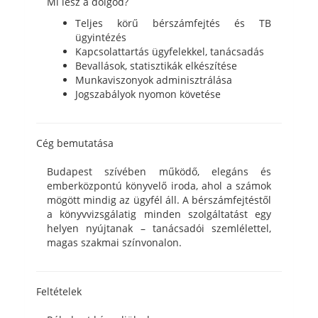
Mi lesz a dolgod?
Teljes körű bérszámfejtés és TB
ügyintézés
Kapcsolattartás ügyfelekkel, tanácsadás
Bevallások, statisztikák elkészítése
Munkaviszonyok adminisztrálása
Jogszabályok nyomon követése
Cég bemutatása
Budapest szívében működő, elegáns és
emberközpontú könyvelő iroda, ahol a számok
mögött mindig az ügyfél áll. A bérszámfejtéstől
a könyvvizsgálatig minden szolgáltatást egy
helyen nyújtanak – tanácsadói szemlélettel,
magas szakmai színvonalon.
Feltételek