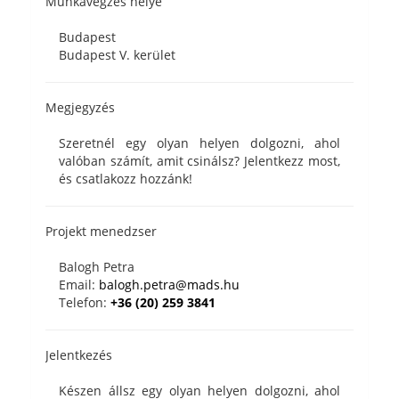
Munkavégzés helye
Budapest
Budapest V. kerület
Megjegyzés
Szeretnél egy olyan helyen dolgozni, ahol
valóban számít, amit csinálsz? Jelentkezz most,
és csatlakozz hozzánk!
Projekt menedzser
Balogh Petra
Email:
balogh.petra@mads.hu
Telefon:
+36 (20) 259 3841
Jelentkezés
Készen állsz egy olyan helyen dolgozni, ahol