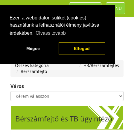
TOGGLE
TOGGLE
KATEGÓRIÁK
MENU
NAVIGATION
NAVIGATIO
Ezen a weboldalon sütiket (cookies)
használunk a felhasználói élmény javítása
érdekében.
Olvass tovább
Mégse
Elfogad
Összes kategória
HR/Bérszámfejtés
Bérszámfejtő
Város
Bérszámfejtő és TB ügyintéző