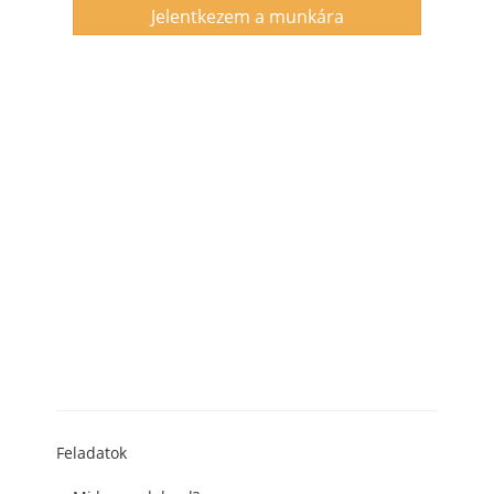
Jelentkezem a munkára
Feladatok