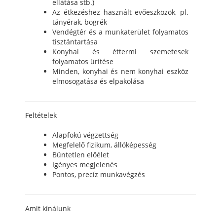
ellátása stb.)
Az étkezéshez használt evőeszközök, pl.
tányérak, bögrék
Vendégtér és a munkaterület folyamatos
tisztántartása
Konyhai és éttermi szemetesek
folyamatos ürítése
Minden, konyhai és nem konyhai eszköz
elmosogatása és elpakolása
Feltételek
Alapfokú végzettség
Megfelelő fizikum, állóképesség
Büntetlen előélet
Igényes megjelenés
Pontos, precíz munkavégzés
Amit kínálunk