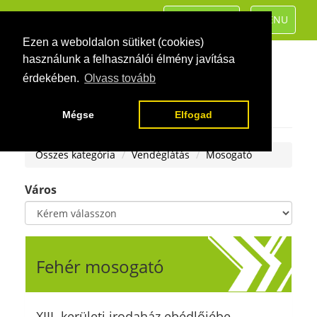
TOGGLE
TOGGLE
KATEGÓRIÁK
MENU
NAVIGATION
NAVIGATIO
Ezen a weboldalon sütiket (cookies)
használunk a felhasználói élmény javítása
érdekében.
Olvass tovább
Mégse
Elfogad
Összes kategória
Vendéglátás
Mosogató
Város
Fehér mosogató
XIII. kerületi irodaház ebédlőjébe